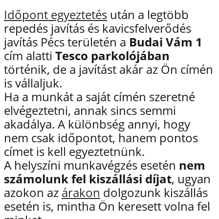
Időpont egyeztetés
után a legtöbb
repedés javítás és kavicsfelverődés
javítás Pécs területén a
Budai Vám 1
cím alatti
Tesco parkolójában
történik, de a javítást akár az Ön címén
is vállaljuk.
Ha a munkát a saját címén szeretné
elvégeztetni, annak sincs semmi
akadálya. A különbség annyi, hogy
nem csak időpontot, hanem pontos
címet is kell egyeztetnünk.
A helyszíni munkavégzés esetén
nem
számolunk fel kiszállási díjat
, ugyan
azokon az
árakon
dolgozunk kiszállás
esetén is, mintha Ön keresett volna fel