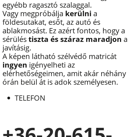
egyébb ragasztó szalaggal.
Vagy megpróbálja
kerülni
a
földesutakat, esőt, az autó és
ablakmosást. Ez azért fontos, hogy a
sérülés
tiszta és száraz maradjon
a
javításig.
A képen látható szélvédő matricát
ingyen
igényelheti az
elérhetőségeimen, amit akár néhány
órán belül át is adok személyesen.
TELEFON
+36-20-615-