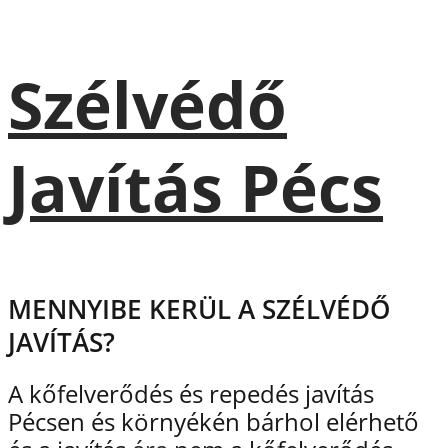
Szélvédő
Javítás Pécs
MENNYIBE KERÜL A SZÉLVÉDŐ
JAVÍTÁS?
A kőfelverődés és repedés javítás
Pécsen és környékén bárhol elérhető