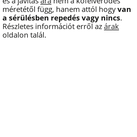
és a javítás
ára
nem a kőfelverődés
méretétől függ, hanem attól hogy
van
a sérülésben repedés vagy nincs
.
Részletes információt erről az
árak
oldalon talál.